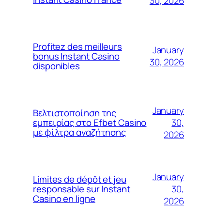
30, 2026
Profitez des meilleurs
January
bonus Instant Casino
30, 2026
disponibles
January
Βελτιστοποίηση της
30,
εμπειρίας στο Efbet Casino
με φίλτρα αναζήτησης
2026
January
Limites de dépôt et jeu
30,
responsable sur Instant
Casino en ligne
2026