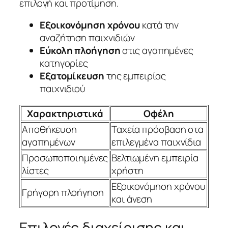
επιλογή και προτίμηση.
Εξοικονόμηση χρόνου
κατά την
αναζήτηση παιχνιδιών
Εύκολη πλοήγηση
στις αγαπημένες
κατηγορίες
Εξατομίκευση
της εμπειρίας
παιχνιδιού
Χαρακτηριστικά
Οφέλη
Αποθήκευση
Ταχεία πρόσβαση στα
αγαπημένων
επιλεγμένα παιχνίδια
Προσωποποιημένες
Βελτιωμένη εμπειρία
λίστες
χρήστη
Εξοικονόμηση χρόνου
Γρήγορη πλοήγηση
και άνεση
Επιλογές διαχείρισης και