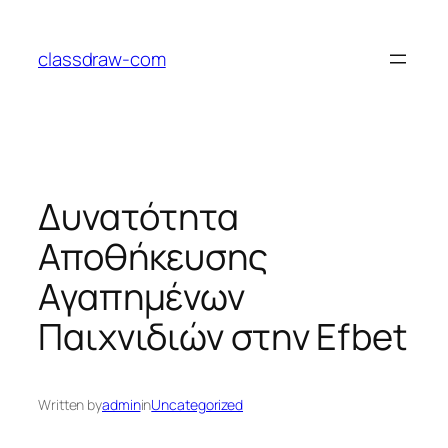
Skip
to
classdraw-com
content
Δυνατότητα
Αποθήκευσης
Αγαπημένων
Παιχνιδιών στην Efbet
Written by
admin
in
Uncategorized