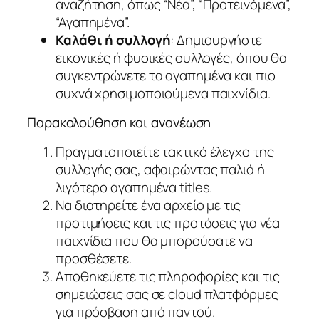
αναζήτηση, όπως “Νέα”, “Προτεινόμενα”,
“Αγαπημένα”.
Καλάθι ή συλλογή
: Δημιουργήστε
εικονικές ή φυσικές συλλογές, όπου θα
συγκεντρώνετε τα αγαπημένα και πιο
συχνά χρησιμοποιούμενα παιχνίδια.
Παρακολούθηση και ανανέωση
Πραγματοποιείτε τακτικό έλεγχο της
συλλογής σας, αφαιρώντας παλιά ή
λιγότερο αγαπημένα titles.
Να διατηρείτε ένα αρχείο με τις
προτιμήσεις και τις προτάσεις για νέα
παιχνίδια που θα μπορούσατε να
προσθέσετε.
Αποθηκεύετε τις πληροφορίες και τις
σημειώσεις σας σε cloud πλατφόρμες
για πρόσβαση από παντού.