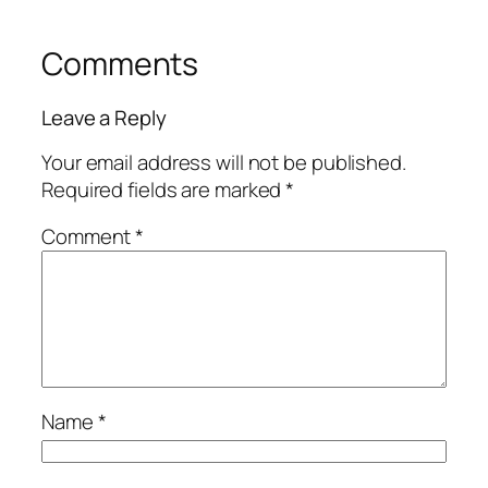
Comments
Leave a Reply
Your email address will not be published.
Required fields are marked
*
Comment
*
Name
*