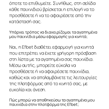
όποτε το επιθυμείτε. Συνήθως, στη σελίδα
κάθε παιχνιδιού βρίσκεται η επιλογή να το
προσθέσετε ή να το αφαιρέσετε από την
κατάστασή σας.
Υπάρχει τρόπος να διαχειρίζομαι τα αγαπημένα
μου παιχνίδια μέσω εφαρμογής για κινητά;
Ναι, η Efbet διαθέτει εφαρμογή για κινητά
που επιτρέπει να έχετε γρήγορη πρόσβαση
στη λίστα με τα αγαπημένα σας παιχνίδια.
Μέσω αυτής, μπορείτε εύκολα να
προσθέσετε ή να αφαιρέσετε παιχνίδια,
καθώς και να απολαμβάνετε τις λειτουργίες
της πλατφόρμας από το κινητό σας, με
ευκολία και άνεση.
Πώς μπορώ να αποθηκεύσω τα αγαπημένα μου
παιχνίδια στην πλατφόρμα της Efbet;