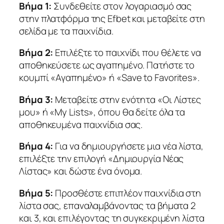
Βήμα 1:
Συνδεθείτε στον λογαριασμό σας
στην πλατφόρμα της Efbet και μεταβείτε στη
σελίδα με τα παιχνίδια.
Βήμα 2:
Επιλέξτε το παιχνίδι που θέλετε να
αποθηκεύσετε ως αγαπημένο. Πατήστε το
κουμπί
«Αγαπημένο»
ή
«Save to Favorites»
.
Βήμα 3:
Μεταβείτε στην ενότητα
«Οι Λίστες
μου»
ή
«My Lists»
, όπου θα δείτε όλα τα
αποθηκευμένα παιχνίδια σας.
Βήμα 4:
Για να δημιουργήσετε μια νέα λίστα,
επιλέξτε την επιλογή
«Δημιουργία Νέας
Λίστας»
και δώστε ένα όνομα.
Βήμα 5:
Προσθέστε επιπλέον παιχνίδια στη
λίστα σας, επαναλαμβάνοντας τα βήματα 2
και 3, και επιλέγοντας τη συγκεκριμένη λίστα