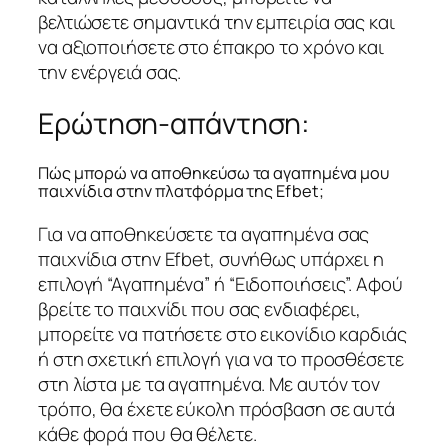
βελτιώσετε σημαντικά την εμπειρία σας και
να αξιοποιήσετε στο έπακρο το χρόνο και
την ενέργειά σας.
Ερώτηση-απάντηση:
Πώς μπορώ να αποθηκεύσω τα αγαπημένα μου
παιχνίδια στην πλατφόρμα της Efbet;
Για να αποθηκεύσετε τα αγαπημένα σας
παιχνίδια στην Efbet, συνήθως υπάρχει η
επιλογή “Αγαπημένα” ή “Ειδοποιήσεις”. Αφού
βρείτε το παιχνίδι που σας ενδιαφέρει,
μπορείτε να πατήσετε στο εικονίδιο καρδιάς
ή στη σχετική επιλογή για να το προσθέσετε
στη λίστα με τα αγαπημένα. Με αυτόν τον
τρόπο, θα έχετε εύκολη πρόσβαση σε αυτά
κάθε φορά που θα θέλετε.