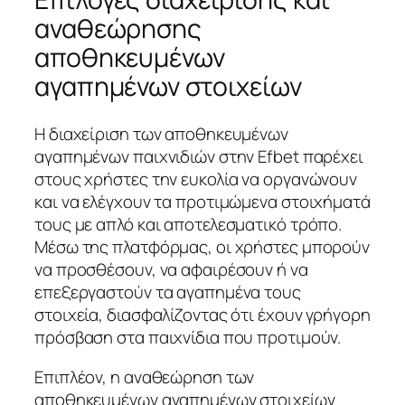
αναθεώρησης
αποθηκευμένων
αγαπημένων στοιχείων
Η διαχείριση των αποθηκευμένων
αγαπημένων παιχνιδιών στην Efbet παρέχει
στους χρήστες την ευκολία να οργανώνουν
και να ελέγχουν τα προτιμώμενα στοιχήματά
τους με απλό και αποτελεσματικό τρόπο.
Μέσω της πλατφόρμας, οι χρήστες μπορούν
να προσθέσουν, να αφαιρέσουν ή να
επεξεργαστούν τα αγαπημένα τους
στοιχεία, διασφαλίζοντας ότι έχουν γρήγορη
πρόσβαση στα παιχνίδια που προτιμούν.
Επιπλέον, η αναθεώρηση των
αποθηκευμένων αγαπημένων στοιχείων