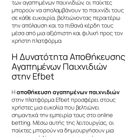
των αγαπημένων παιχνιδιών, οι παίκτες
μπορούν να απολαμβάνουν το παιχνίδι τους
σε κάθε ευκαιρία, βελτιώνοντας περαιτέρω
την απόλαυση και τα πιθανά κέρδη τους
μέσα από μια αξιόπιστη και φιλική προς τον
χρήστη πλατφόρμα.
Η Δυνατότητα Αποθήκευσης
Αγαπημένων Παιχνιδιών
στην Efbet
Η
αποθήκευση αγαπημένων παιχνιδιών
στην πλατφόρμα Efbet προσφέρει στους
χρήστες μια ευκολία που βελτιώνει
σημαντικά την εμπειρία τους στο online
betting. Μέσω αυτής της λειτουργίας, οι
παίκτες μπορούν να δημιουργήσουν μια