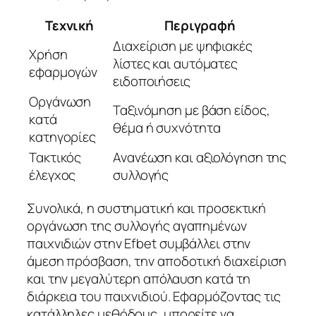
Τεχνική
Περιγραφή
Διαχείριση με ψηφιακές
Χρήση
λίστες και αυτόματες
εφαρμογών
ειδοποιήσεις
Οργάνωση
Ταξινόμηση με βάση είδος,
κατά
θέμα ή συχνότητα
κατηγορίες
Τακτικός
Ανανέωση και αξιολόγηση της
έλεγχος
συλλογής
Συνολικά, η συστηματική και προσεκτική
οργάνωση της συλλογής αγαπημένων
παιχνιδιών στην Efbet συμβάλλει στην
άμεση πρόσβαση, την αποδοτική διαχείριση
και την μεγαλύτερη απόλαυση κατά τη
διάρκεια του παιχνιδιού. Εφαρμόζοντας τις
κατάλληλες μεθόδους, μπορείτε να