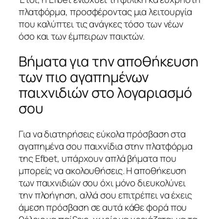
πλατφόρμα, προσφέροντας μια λειτουργία
που καλύπτει τις ανάγκες τόσο των νέων
όσο και των έμπειρων παικτών.
Βήματα για την αποθήκευση
των πιο αγαπημένων
παιχνιδιών στο λογαριασμό
σου
Για να διατηρήσεις εύκολα πρόσβαση στα
αγαπημένα σου παιχνίδια στην πλατφόρμα
της Efbet, υπάρχουν απλά βήματα που
μπορείς να ακολουθήσεις. Η αποθήκευση
των παιχνιδιών σου όχι μόνο διευκολύνει
την πλοήγηση, αλλά σου επιτρέπει να έχεις
άμεση πρόσβαση σε αυτά κάθε φορά που