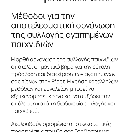
Μέθοδοι για την
αποτελεσματική οργάνωση
της συλλογής αγαπημένων
παιχνιδιών
Η ορθή οργάνωση της συλλογής παιχνιδιών
αποτελεί σημαντικό βήμα για την εύκολη
πρόσβαση και διαχείριση των αγαπημένων
σας τίτλων στην Efbet. Η χρήση κατάλληλων
μεθόδων και εργαλείων μπορεί να
εξοικονομήσει χρόνο και να αυξήσει την
απόλαυση κατά τη διαδικασία επιλογής και
παιχνιδιού.
Ακολουθούν ορισμένες αποτελεσματικές
προσεγγίσεις που θα σας βοηθήσουν να