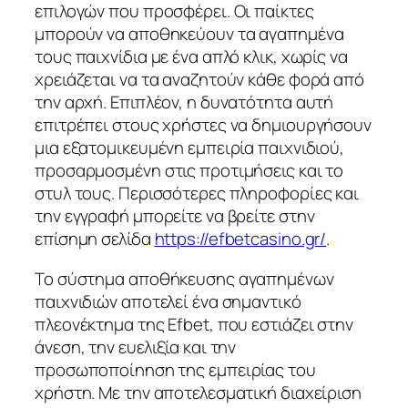
επιλογών που προσφέρει. Οι παίκτες
μπορούν να αποθηκεύουν τα αγαπημένα
τους παιχνίδια με ένα απλό κλικ, χωρίς να
χρειάζεται να τα αναζητούν κάθε φορά από
την αρχή. Επιπλέον, η δυνατότητα αυτή
επιτρέπει στους χρήστες να δημιουργήσουν
μια εξατομικευμένη εμπειρία παιχνιδιού,
προσαρμοσμένη στις προτιμήσεις και το
στυλ τους. Περισσότερες πληροφορίες και
την εγγραφή μπορείτε να βρείτε στην
επίσημη σελίδα
https://efbetcasino.gr/
.
Το σύστημα αποθήκευσης αγαπημένων
παιχνιδιών αποτελεί ένα σημαντικό
πλεονέκτημα της Efbet, που εστιάζει στην
άνεση, την ευελιξία και την
προσωποποίηηση της εμπειρίας του
χρήστη. Με την αποτελεσματική διαχείριση