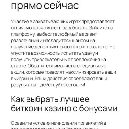
прямо сейчас
Участие в захватывающих играх предоставляет
отличную возможность заработать. Зайдите на
платформу, выберите любимый вариант
развлечений и насладитесь шансом на
получение денежных призов в криптовалюте. Не
упустите возможность испытать удачу и
получить привлекательные предложения на
старте. Обратите внимание на специальные
акции, которые позволят максимизировать ваши
выигрыши. Ваши действия определяют ваши
результаты – действуйте сегодня!
Как выбрать лучшее
биткоин казино с бонусами
Сравните условия начисления привилегий в