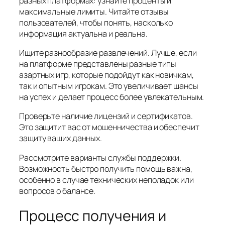
разных платформах: узнайте проценты и
максимальные лимиты. Читайте отзывы
пользователей, чтобы понять, насколько
информация актуальна и реальна.
Ищите разнообразие развлечений. Лучше, если
на платформе представлены разные типы
азартных игр, которые подойдут как новичкам,
так и опытным игрокам. Это увеличивает шансы
на успех и делает процесс более увлекательным.
Проверьте наличие лицензий и сертификатов.
Это защитит вас от мошенничества и обеспечит
защиту ваших данных.
Рассмотрите варианты службы поддержки.
Возможность быстро получить помощь важна,
особенно в случае технических неполадок или
вопросов о балансе.
Процесс получения и