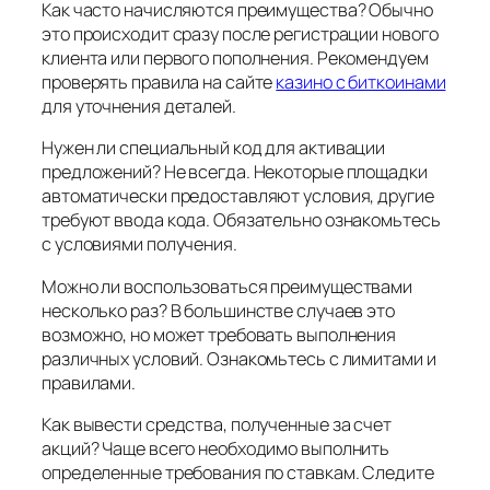
Как часто начисляются преимущества? Обычно
это происходит сразу после регистрации нового
клиента или первого пополнения. Рекомендуем
проверять правила на сайте
казино с биткоинами
для уточнения деталей.
Нужен ли специальный код для активации
предложений? Не всегда. Некоторые площадки
автоматически предоставляют условия, другие
требуют ввода кода. Обязательно ознакомьтесь
с условиями получения.
Можно ли воспользоваться преимуществами
несколько раз? В большинстве случаев это
возможно, но может требовать выполнения
различных условий. Ознакомьтесь с лимитами и
правилами.
Как вывести средства, полученные за счет
акций? Чаще всего необходимо выполнить
определенные требования по ставкам. Следите