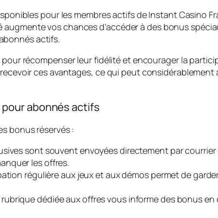
isponibles pour les membres actifs de Instant Casino Fra
é augmente vos chances d’accéder à des bonus spéciaux
abonnés actifs.
 pour récompenser leur fidélité et encourager la partic
 recevoir ces avantages, ce qui peut considérablement 
pour abonnés actifs
es bonus réservés :
sives sont souvent envoyées directement par courrier 
nquer les offres.
pation régulière aux jeux et aux démos permet de garder
 rubrique dédiée aux offres vous informe des bonus en cou