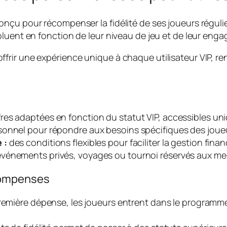
nçu pour récompenser la fidélité de ses joueurs réguli
luent en fonction de leur niveau de jeu et de leur enga
r une expérience unique à chaque utilisateur VIP, renfor
res adaptées en fonction du statut VIP, accessibles un
sonnel pour répondre aux besoins spécifiques des joue
 :
des conditions flexibles pour faciliter la gestion fina
 événements privés, voyages ou tournoi réservés aux me
compenses
remière dépense, les joueurs entrent dans le programm