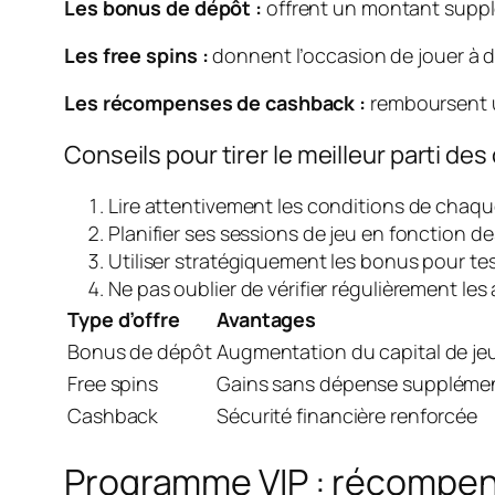
Les bonus de dépôt :
offrent un montant suppl
Les free spins :
donnent l’occasion de jouer à d
Les récompenses de cashback :
remboursent u
Conseils pour tirer le meilleur parti de
Lire attentivement les conditions de chaque
Planifier ses sessions de jeu en fonction d
Utiliser stratégiquement les bonus pour te
Ne pas oublier de vérifier régulièrement l
Type d’offre
Avantages
Bonus de dépôt
Augmentation du capital de je
Free spins
Gains sans dépense supplémen
Cashback
Sécurité financière renforcée
Programme VIP : récompens