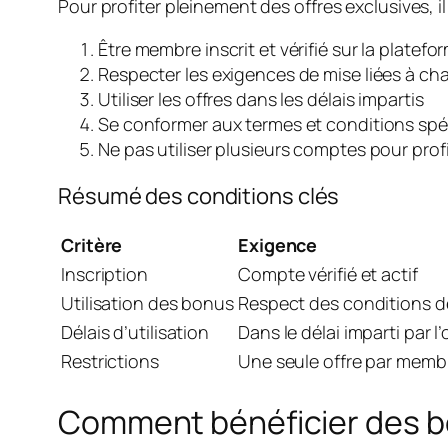
Pour profiter pleinement des offres exclusives, i
Être membre inscrit et vérifié sur la platefo
Respecter les exigences de mise liées à c
Utiliser les offres dans les délais impartis
Se conformer aux termes et conditions sp
Ne pas utiliser plusieurs comptes pour profit
Résumé des conditions clés
Critère
Exigence
Inscription
Compte vérifié et actif
Utilisation des bonus
Respect des conditions d
Délais d’utilisation
Dans le délai imparti par l’
Restrictions
Une seule offre par membr
Comment bénéficier des b