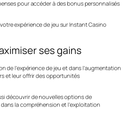
penses pour accéder à des bonus personnalisés
votre expérience de jeu sur Instant Casino
aximiser ses gains
ion de l’expérience de jeu et dans l’augmentation
 et leur offrir des opportunités
si découvrir de nouvelles options de
 dans la compréhension et l’exploitation