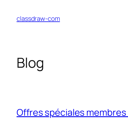
Skip
to
classdraw-com
content
Blog
Offres spéciales membres 